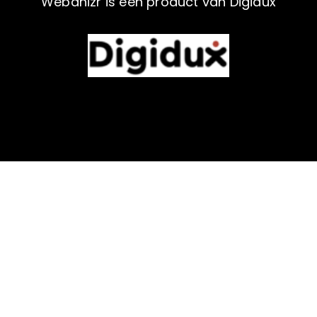
Webanizr is een product van Digidux