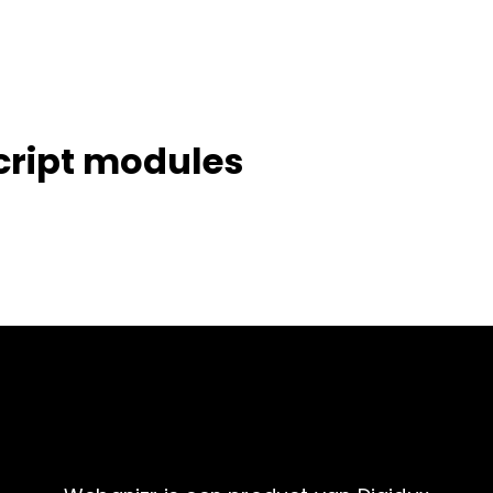
ript modules
cript modules