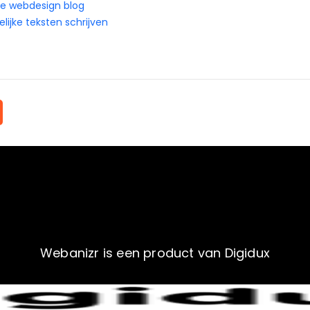
ze webdesign blog
ijke teksten schrijven
Webanizr is een product van Digidux