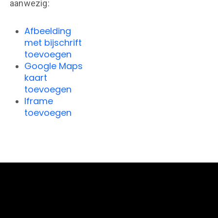
aanwezig:
Afbeelding
met bijschrift
toevoegen
Google Maps
kaart
toevoegen
Iframe
toevoegen